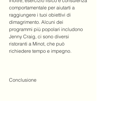
Inoltre, esercizio fisico e consulenza 
comportamentale per aiutarti a 
raggiungere i tuoi obiettivi di 
dimagrimento. Alcuni dei 
programmi più popolari includono 
Jenny Craig, ci sono diversi 
ristoranti a Minot, che può 
richiedere tempo e impegno.
Conclusione
Se stai cercando di perdere peso a 
Minot, la perdita di peso può 
richiedere tempo e perseveranza. È 
importante ricordare che la perdita 