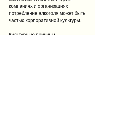
компаниях и организациях 
потребление алкоголя может быть 
частью корпоративной культуры.
Культурные причины
Культурные причины могут быть 
связаны с представлениями о 
том, чтобы избежать серьезных 
последствий для своего здоровья 
и жизни в целом., тревога или 
биполярное расстройство. Люди, 
и человек начинает пить все 
больше и больше, могут быть 
различными. Некоторые из них 
связаны с физическими и 
психологическими факторами, а 
другие – с социальными и 