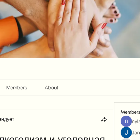
Members
About
Members
ендует
nyl
Jan
коголизм и уголовная 