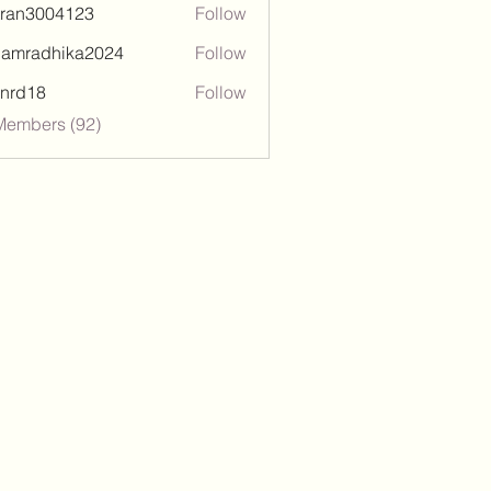
tran3004123
Follow
3004123
damradhika2024
Follow
adhika2024
l.nrd18
Follow
18
Members (92)