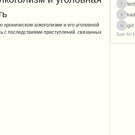
teo
teotran
ть
ka
kadamr
хроническом алкоголизме и его уголовной 
gil
gill.nrd
ь с последствиями преступлений, связанных 
See All 