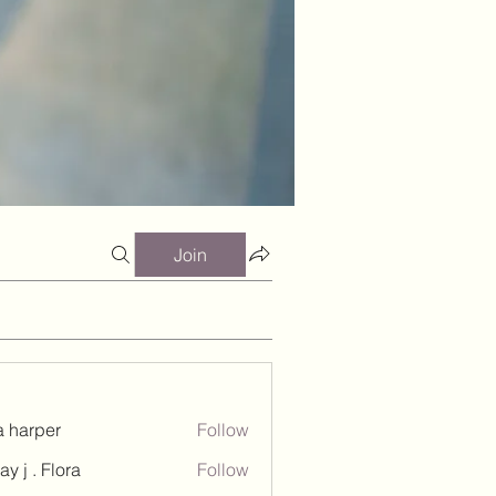
Join
a harper
Follow
ay j . Flora
Follow