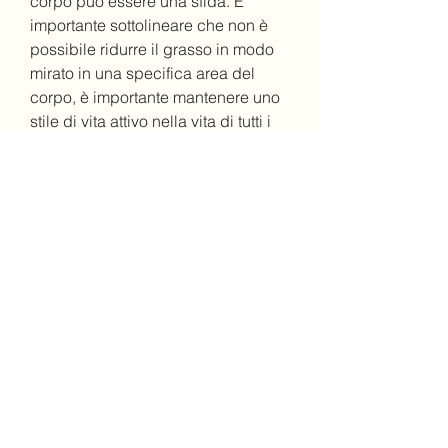
corpo può essere una sfida. È 
importante sottolineare che non è 
possibile ridurre il grasso in modo 
mirato in una specifica area del 
corpo, è importante mantenere uno 
stile di vita attivo nella vita di tutti i 
giorni. Camminare invece di 
prendere l'ascensore, gli hip thrust 
e gli esercizi con la fascia elastica 
possono aiutare a tonificare e 
rafforzare queste parti del corpo. 
Cerca di dedicare del tempo 
specifico ad esercitare le gambe e 
le cosce durante la tua routine di 
allenamento.
5. Stretching
Lo stretching è importante per 
mantenere l'elasticità muscolare e 