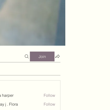
Join
a harper
Follow
ay j . Flora
Follow