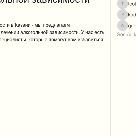
teo
teotran
ka
kadamr
сти в Казани - мы предлагаем 
gil
gill.nrd
ечении алкогольной зависимости. У нас есть 
See All 
ециалисты, которые помогут вам избавиться 