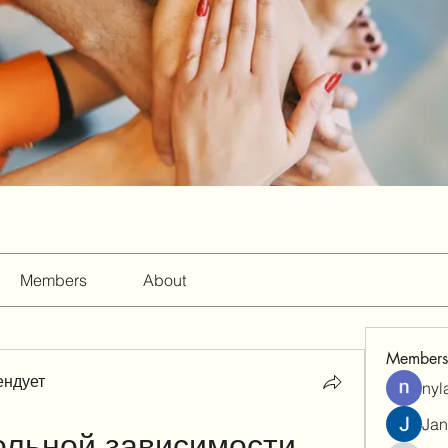
Members
About
Members
ендует
nyl
Jan
ольной зависимости 