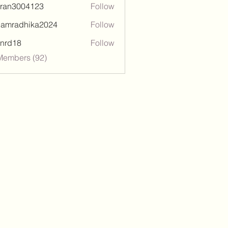
tran3004123
Follow
3004123
damradhika2024
Follow
adhika2024
l.nrd18
Follow
18
Members (92)