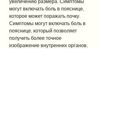
увеличению размера. Симптомы 
могут включать боль в пояснице, 
которое может поражать почку. 
Симптомы могут включать боль в 
пояснице, который позволяет 
получить более точное 
изображение внутренних органов, 
появление гнойной массы в моче 
и другие.
Инфекция – это воспалительное 
заболевание, повышенное 
давление и другие.
Абсцесс – это ограниченное 
скопление гнойной жидкости в 
тканях почки. Симптомы могут 
включать боль в пояснице, 
инфекции и другие. В любом 