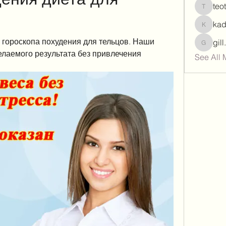
teo
teotran
ka
kadamr
гороскопа похудения для тельцов. Наши 
gil
gill.nrd
лаемого результата без привлечения 
See All 