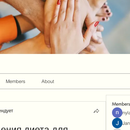
Members
About
Members
ендует
nyl
Jan
ения диета для 