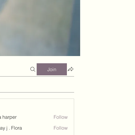
Join
a harper
Follow
ay j . Flora
Follow