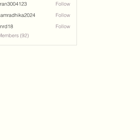
tran3004123
Follow
3004123
damradhika2024
Follow
adhika2024
l.nrd18
Follow
18
Members (92)